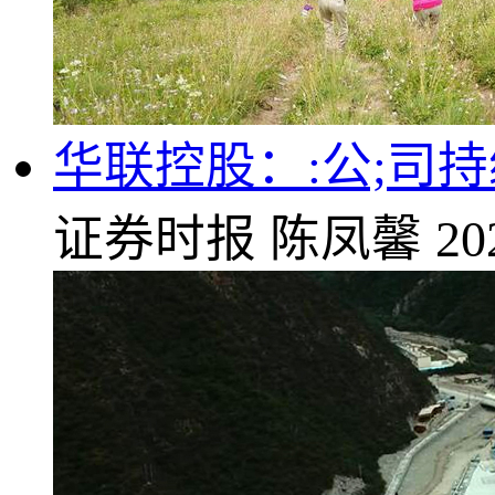
华联控股：:公;司
证券时报
陈凤馨
20