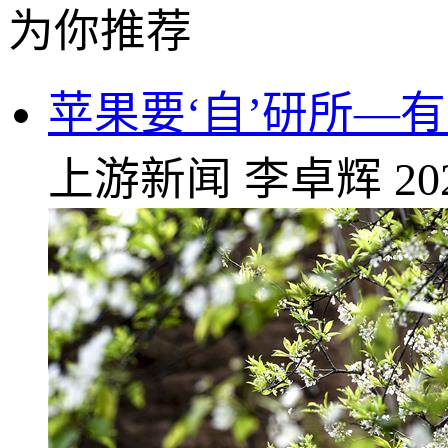
为你推荐
苹果要‘自’研所—
上游新闻
李卓辉
20