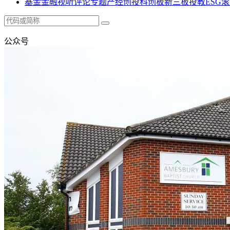
基金
金融
视听
评论
专题
产经
创投
科创板
新三板
投教
ESG
滚
公众号