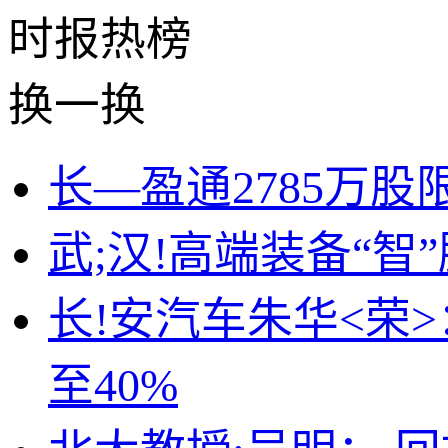
时报
热榜
换一换
长—盈通2785万股
武;汉!高端装备“智
长!安汽车朱华<荣
至40%