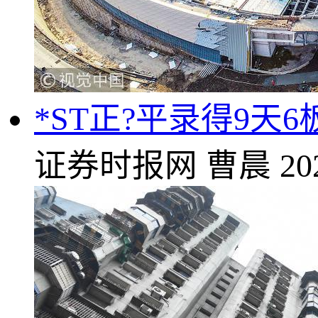
*ST正?平录得9天6
证券时报网
曹晨
20