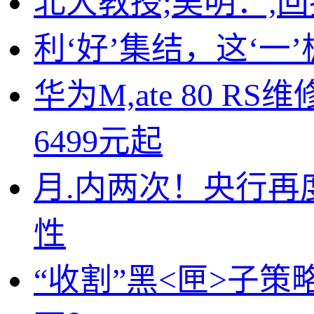
北大教授;吴明：,
利‘好’集结，这‘一
华为M,ate 80 
6499元起
月.内两次！央行再
性
“收割”黑<匣>子策