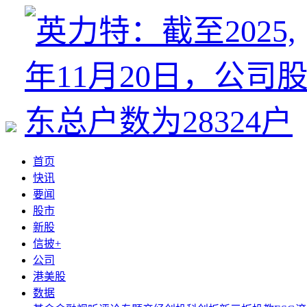
首页
快讯
要闻
股市
新股
信披+
公司
港美股
数据