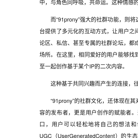
中，与角色同呼吸，共命运。这种情感
而“91prony”强大的社群功能
台提供了多元化的互动方式，让用户之
论区、私信、甚至专属的社群论坛，都
场所。在这里，相同爱好的用户能够找
至一起创作基于某个IP的二次内容。
这种基于共同兴趣而产生的连接，
“91prony”的社群文化，还体现
容的发布者，更是用户创作的赋能者。
口，用户可以轻松地将自己的想法和
UGC（UserGeneratedConte