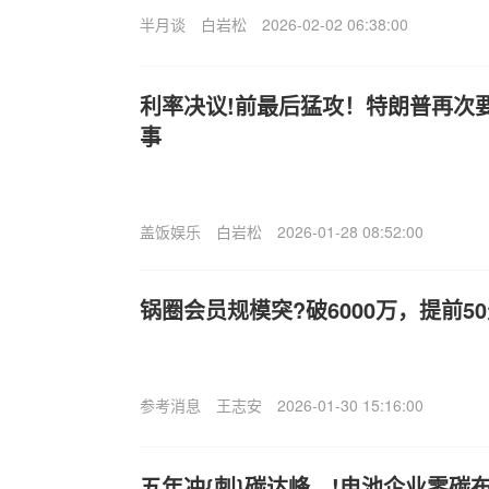
半月谈
白岩松
2026-02-02 06:38:00
利率决议!前最后猛攻！特朗普再次
事
盖饭娱乐
白岩松
2026-01-28 08:52:00
锅圈会员规模突?破6000万，提前5
参考消息
王志安
2026-01-30 15:16:00
五年冲{刺}碳达峰，!电池企业零碳布