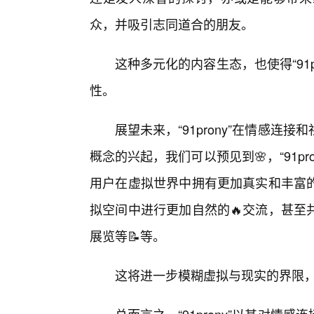
众，并吸引志同道合的朋友。
这种多元化的内容生态，也使得“91
性。
展望未来，“91prony”在情感
概念的兴起，我们可以预见到🌸，“91p
用户在虚拟世界中拥有更加真实和丰富
拟空间中进行更加自然的🔥交流，甚至
展览等📝等。
这将进一步模糊虚拟与现实的界限