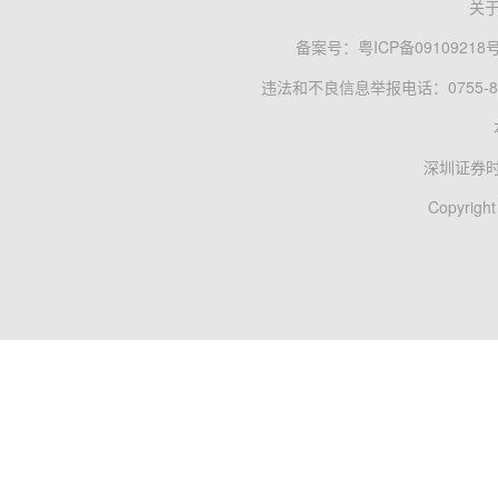
关
备案号：
粤ICP备09109218
违法和不良信息举报电话：0755-83
深圳证券
Copyright