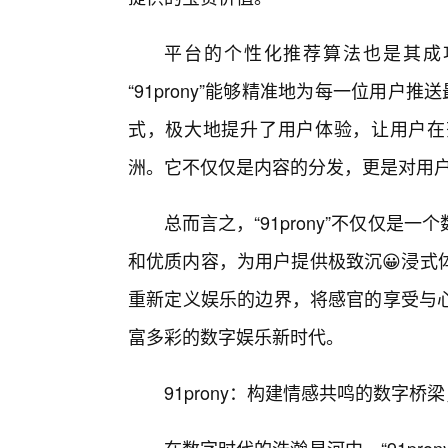
平台的个性化推荐算法也是其成
“91prony”能够精准地为每一位用户
式，极大地提升了用户体验，让用户在
洲。它不仅仅是内容的分发，更是对用
总而言之，“91prony”不仅仅
和优质内容，为用户提供极致沉😀浸式
重新定义娱乐的边界，将感官的享受与
富多彩的数字娱乐新时代。
91prony：构建情感共鸣的数字