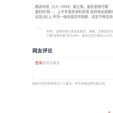
朗进科技（3,0—0594）被立案，股民索赔可期
晶科科!技—：上半年营收净利双增 自持电站规模约
证监{会}上:市司一级巡视员毕晓颖：坚定不移支
声明：证券时报力求信息真实、准确，文章提及内
下载“证券时报”官方APP，或关注官方微信公众
网友评论
登录
后可以发言
网友评论仅供其表达个人看法，并不表明证券时报立场