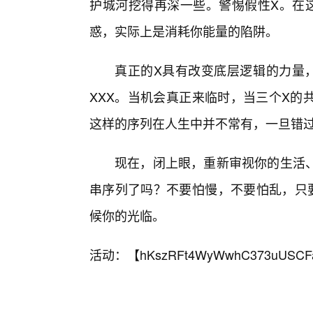
护城河挖得再深一些。警惕假性X。在这
惑，实际上是消耗你能量的陷阱。
真正的X具有改变底层逻辑的力量
XXX。当机会真正来临时，当三个X的
这样的序列在人生中并不常有，一旦错
现在，闭上眼，重新审视你的生活
串序列了吗？不要怕慢，不要怕乱，只要
候你的光临。
活动：【
hKszRFt4WyWwhC373uUSCF